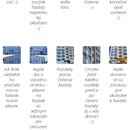
osť ;-)
zvyšok
vidíte
čistenie
konečne
fasády
toto.
;-)
opäť
napadnu
usmieva
tej
:-)
plesňami
:-(
Až 80%
Nejde
Rozdiely
Chcete
Naše
viditeľné
iba o
počas
zažiť
skúseno
ho
vizuálnu
čistenia
takého
sti sú
znečiste
stránku -
fasády
rozdiely
zárukou
nia na
plesne
pred a
pre
fasáde
na
po
akúkoľve
tvoria
fasáde
čistení
k fasádu
plesne
sú
fasády
vážnym
aj u vás
zdravotn
doma?
ým
:-)
ohrození