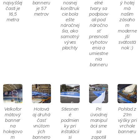
najvyššej
banneru
nosnej
elné
ý hotej
časti je
je 57
konštruk
tvary sa
má
16,5
metrov
cie bola
podpisov
našim
metra
ešte
ali pod
zásaho
náročnej
náročno
m
šia, ako
sť
moderne
samotný
presnosti
jší
výves
vyhotov
svätostá
plachty
enia a
nok :)
umiestne
nia
banneru
Veľkofor
Hotová
Stiesnen
Pri
Pohľad z
mátový
aj druhá
é
úvodnej
21m
banner
časť
podmien
manipul
výšky pri
na
vnútorn
ky pri
ácii sme
vrchole
hokejovo
ých
inštalácii
sa
banneru
m
bannero
si
zapotili