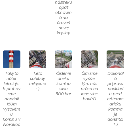
nástreku
opäť
obnoven
á na
úroveň
novej
krytiny
Takýto
Tieto
Čistenie
Čím sme
Dokonal
náter
pohľady
drieku
vyššie,
á
leteckýc
milujeme
komína
tým nás
príprava
h pruhov
:-)
silou
práca na
podklad
sme
500 bar
lane viac
u pred
dopriali
baví :D
náterom
150m
drieku
vysokém
komína
u
je
komínu v
dôležitá.
Novákoc
Tu