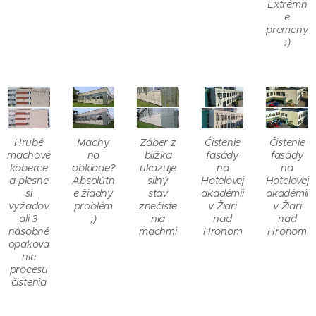
Extrémn
e
premeny
:)
Hrubé
Machy
Záber z
Čistenie
Čistenie
machové
na
blížka
fasády
fasády
koberce
obklade?
ukazuje
na
na
a plesne
Absolútn
silný
Hotelovej
Hotelovej
si
e žiadny
stav
akadémii
akadémii
vyžadov
problém
znečiste
v Žiari
v Žiari
ali 3
;)
nia
nad
nad
násobné
machmi
Hronom
Hronom
opakova
nie
procesu
čistenia