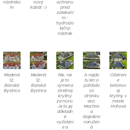
nástreko
nový
ochranu
m
kabát :-)
pred
zatekaní
m -
hydroizo
lačný
nástrek
Medená
Medená
Nie, nie
A nejde
Ošetreni
12,
12,
je to
tu len o
e
Banská
Banská
výmena
pohľado
betónov
Bystrica
Bystrica
strešnej
vú
ej
krytiny
stránku
krytiny v
za novú.
veci.
meste
Je to jej
Machmi
Hriňová
dôkladn
a
é
lišajníkmi
vyčisteni
narušen
e a
á