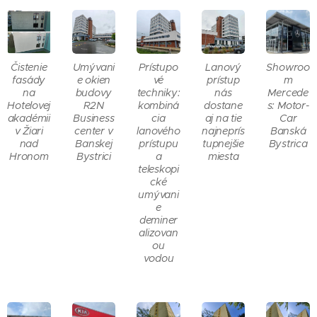
Čistenie
Umývani
Prístupo
Lanový
Showroo
fasády
e okien
vé
prístup
m
na
budovy
techniky:
nás
Mercede
Hotelovej
R2N
kombiná
dostane
s: Motor-
akadémii
Business
cia
aj na tie
Car
v Žiari
center v
lanového
najneprís
Banská
nad
Banskej
prístupu
tupnejšie
Bystrica
Hronom
Bystrici
a
miesta
teleskopi
cké
umývani
e
deminer
alizovan
ou
vodou