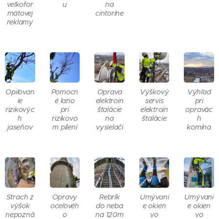
veľkofor
u
na
mátovej
cintoríne
reklamy
Opiľovan
Pomocn
Oprava
Výškový
Výhľad
ie
é lano
elektroin
servis
pri
rizikovýc
pri
štalácie
elektroin
opravác
h
rizikovo
na
štalácie
h
jaseňov
m pílení
vysielači
komína
Strach z
Opravy
Rebrík
Umývani
Umývani
výšok
oceľovéh
do neba
e okien
e okien
nepozná
o
na 120m
vo
vo