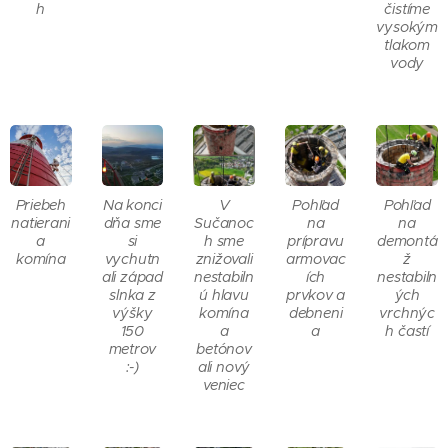
h
čistíme
vysokým
tlakom
vody
Priebeh
Na konci
V
Pohľad
Pohľad
natierani
dňa sme
Sučanoc
na
na
a
si
h sme
prípravu
demontá
komína
vychutn
znižovali
armovac
ž
ali západ
nestabiln
ích
nestabiln
slnka z
ú hlavu
prvkov a
ých
výšky
komína
debneni
vrchnýc
150
a
a
h častí
metrov
betónov
:-)
ali nový
veniec