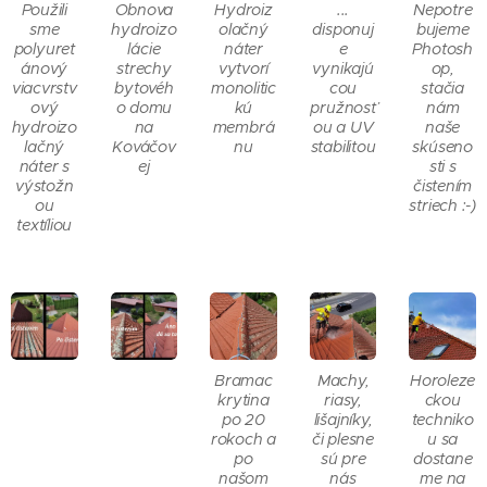
Použili
Obnova
Hydroiz
...
Nepotre
sme
hydroizo
olačný
disponuj
bujeme
polyuret
lácie
náter
e
Photosh
ánový
strechy
vytvorí
vynikajú
op,
viacvrstv
bytovéh
monolitic
cou
stačia
ový
o domu
kú
pružnosť
nám
hydroizo
na
membrá
ou a UV
naše
lačný
Kováčov
nu
stabilitou
skúseno
náter s
ej
sti s
výstožn
čistením
ou
striech :-)
textíliou
Bramac
Machy,
Horoleze
krytina
riasy,
ckou
po 20
lišajníky,
techniko
rokoch a
či plesne
u sa
po
sú pre
dostane
našom
nás
me na