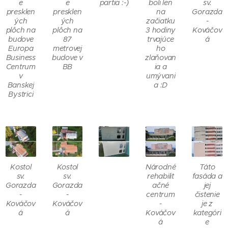
e
e
partia :-)
boli len
sv.
presklen
presklen
na
Gorazda
ých
ých
začiatku
-
plôch na
plôch na
3 hodiny
Kováčov
budove
87
trvajúce
á
Europa
metrovej
ho
Business
budove v
zlaňovan
Centrum
BB
ia a
v
umývani
Banskej
a :D
Bystrici
Kostol
Kostol
Národné
Táto
sv.
sv.
rehabilit
fasáda a
Gorazda
Gorazda
ačné
jej
-
-
centrum
čistenie
Kováčov
Kováčov
-
je z
á
á
Kováčov
kategóri
á
e