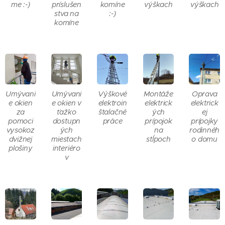
me :-)
príslušen
komíne
výškach
výškach
stva na
:-)
komíne
Umývani
Umývani
Výškové
Montáže
Oprava
e okien
e okien v
elektroin
elektrick
elektrick
za
ťažko
štalačné
ých
ej
pomoci
dostupn
práce
prípojok
prípojky
vysokoz
ých
na
rodinnéh
dvižnej
miestach
stĺpoch
o domu
plošiny
interiéro
v