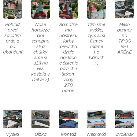
Pohľad
Naše
Samotné
Čím sme
Mesh
pred
horoleze
mu
vyššie,
banner
začatím
cké
nástreku
tým širší
na
prác a
schopno
farby
úsmev
TIPOS
po
sti a
predchá
máme
BET
ukončení
chúťky
dzalo
na
ARÉNE
sme si
dôkladn
tvárach
užili na
é čistenie
:-)
veži
povrchu
kostola v
tlakom
Detve :-)
vody
270
barov.
Výška
Dĺžka
Montáž
Nepravid
Zvolensk