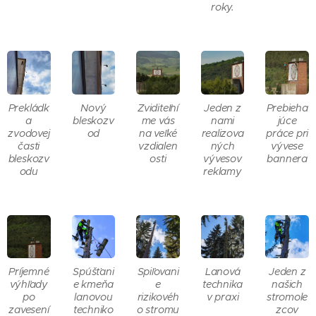
roky.
Prekládk
Nový
Zviditeľní
Jeden z
Prebieha
a
bleskozv
me vás
nami
júce
zvodovej
od
na veľké
realizova
práce pri
časti
vzdialen
ných
vývese
bleskozv
osti
vývesov
bannera
odu
reklamy
Príjemné
Spúšťani
Spiľovani
Lanová
Jeden z
výhľady
e kmeňa
e
technika
našich
po
lanovou
rizikovéh
v praxi
stromole
zavesení
techniko
o stromu
zcov