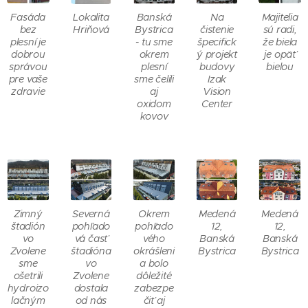
Fasáda
Lokalita
Banská
Na
Majitelia
bez
Hriňová
Bystrica
čistenie
sú radi,
plesní je
- tu sme
špecifick
že biela
dobrou
okrem
ý projekt
je opäť
správou
plesní
budovy
bielou
pre vaše
sme čelili
Izak
zdravie
aj
Vision
oxidom
Center
kovov
Zimný
Severná
Okrem
Medená
Medená
štadión
pohľado
pohľado
12,
12,
vo
vá časť
vého
Banská
Banská
Zvolene
štadióna
okrášleni
Bystrica
Bystrica
sme
vo
a bolo
ošetrili
Zvolene
dôležité
hydroizo
dostala
zabezpe
lačným
od nás
čiť aj