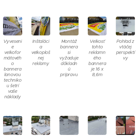
Vyveseni
Inštaláci
Montáž
Veľkosť
Pohľad z
e
a
bannera
tohto
vtáčej
veľkofor
veľkoploš
si
reklamn
perspektí
mátovéh
nej
vyžaduje
ého
vy
o
reklamy
dôkladn
bannera
bannera
ú
je 16 x
lanovou
prípravu
8,6m
techniko
u šetrí
vaše
náklady