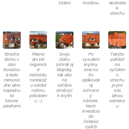
čistení
hračkou
akúkoľve
k
strechu
Strecha
Plesne
Svoju
Po
Takýto
domu v
ani iné
úlohu
vysušení
pohľad
obci
organick
zohrali aj
krytiny
na
Kováčov
é
lišajníky,
sme na
vyčisten
á bola
nečistoty
tak ako
ňu
ú
mimoria
nedokáž
na
aplikovali
strechu
dne silne
u odolať
väčšine
aj
je pre
napadnu
nášmu
strešnýc
ochrann
nás
tá
pôsobeni
h krytín
ý
silnou
hlavne
u ;-)
nástrek.
odmeno
plesňami
Nech
u
investícia
do
čistenia
vydrží