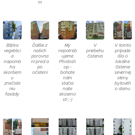
m
Blízka
Ďalšie z
My
V
V tomto
vegetáci
našich
nepotreb
priebehu
prípade
a
porovna
ujeme
čistenia
išlo o
napomá
ní pred a
Photosh
lokálne
ha
po
op -
čistenie
skoršiem
očistení
bohate
severnej
u
nám
steny
znečiste
stačia
bytovéh
niu
naše
o domu
fasády
skúseno
sti ;-)