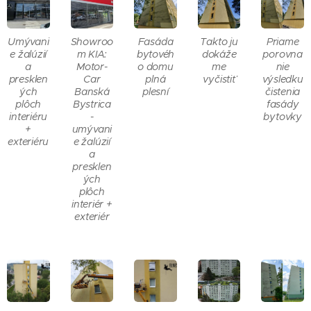
Umývani
Showroo
Fasáda
Takto ju
Priame
e žalúzií
m KIA:
bytovéh
dokáže
porovna
a
Motor-
o domu
me
nie
presklen
Car
plná
vyčistiť
výsledku
ých
Banská
plesní
čistenia
plôch
Bystrica
fasády
interiéru
-
bytovky
+
umývani
exteriéru
e žalúzií
a
presklen
ých
plôch
interiér +
exteriér