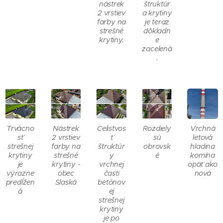
nástrek
štruktúr
2 vrstiev
a krytiny
farby na
je teraz
strešné
dôkladn
krytiny.
e
zacelená
.
Trvácno
Nástrek
Celistvos
Rozdiely
Vrchná
sť
2 vrstiev
ť
sú
letová
strešnej
farby na
štruktúr
obrovsk
hladina
krytiny
strešné
y
é
komína
je
krytiny -
vrchnej
opäť ako
výrazne
obec
časti
nová
predĺžen
Slaská
betónov
á
ej
strešnej
krytiny
je po