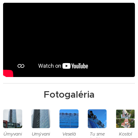
Fotogaléria
Úmyvani
Umývani
Veselá
Tu sme
Kostol