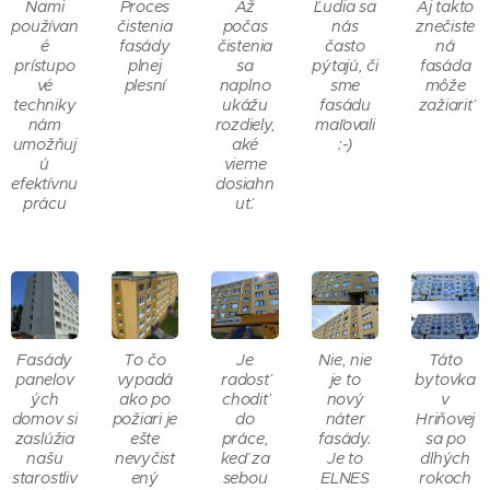
Nami
Proces
Až
Ľudia sa
Aj takto
používan
čistenia
počas
nás
znečiste
é
fasády
čistenia
často
ná
prístupo
plnej
sa
pýtajú, či
fasáda
vé
plesní
naplno
sme
môže
techniky
ukážu
fasádu
zažiariť
nám
rozdiely,
maľovali
umožňuj
aké
:-)
ú
vieme
efektívnu
dosiahn
prácu
uť.
Fasády
To čo
Je
Nie, nie
Táto
panelov
vypadá
radosť
je to
bytovka
ých
ako po
chodiť
nový
v
domov si
požiari je
do
náter
Hriňovej
zaslúžia
ešte
práce,
fasády.
sa po
našu
nevyčist
keď za
Je to
dlhých
starostliv
ený
sebou
ELNES
rokoch