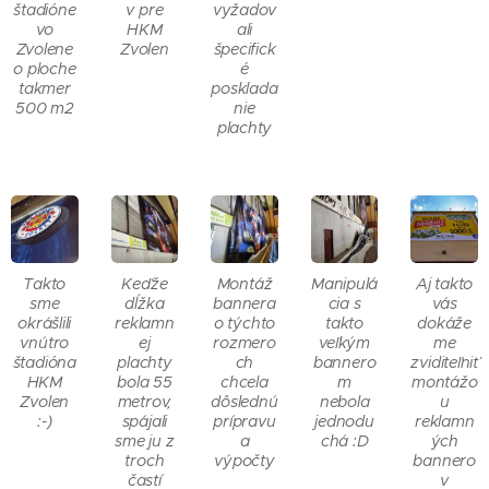
štadióne
v pre
vyžadov
vo
HKM
ali
Zvolene
Zvolen
špecifick
o ploche
é
takmer
posklada
500 m2
nie
plachty
Takto
Keďže
Montáž
Manipulá
Aj takto
sme
dĺžka
bannera
cia s
vás
okrášlili
reklamn
o týchto
takto
dokáže
vnútro
ej
rozmero
veľkým
me
štadióna
plachty
ch
bannero
zviditeľniť
HKM
bola 55
chcela
m
montážo
Zvolen
metrov,
dôslednú
nebola
u
:-)
spájali
prípravu
jednodu
reklamn
sme ju z
a
chá :D
ých
troch
výpočty
bannero
častí
v